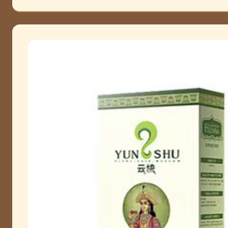
北京
李老师
大连
李老师
北京
周老师
北京
黄老师
菏泽
王老师