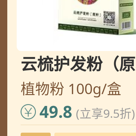
北京
马老师
郑州
齐老师
云梳护发粉（原粉
上饶
洪老师
植物粉 100g/盒
上饶
洪老师
49.8
(立享9.5折)