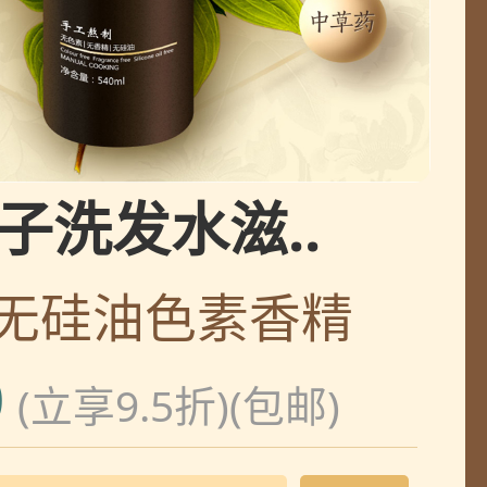
收
收
子洗发水滋..
收
 无硅油色素香精
收
0
(立享9.5折)(包邮)