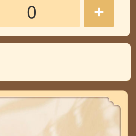
收
+
收
收